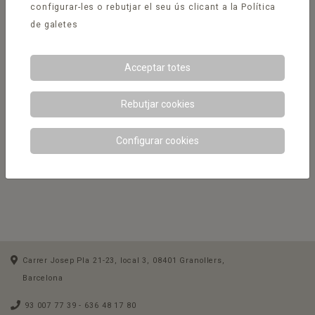
configurar-les o rebutjar el seu ús clicant a la
Política
de galetes
Acceptar totes
Rebutjar cookies
Configurar cookies
Carrer Josep Pla 21-23, local 3, 08401 Granollers,
Barcelona
93 007 77 39
- 636 48 17 80