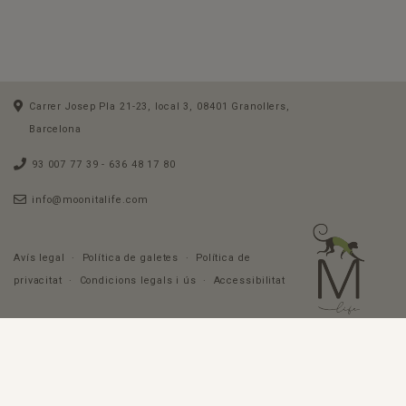
Carrer Josep Pla 21-23, local 3, 08401 Granollers,
Barcelona
93 007 77 39
- 636 48 17 80
info@moonitalife.com
Avís legal
·
Política de galetes
·
Política de
privacitat
·
Condicions legals i ús
·
Accessibilitat