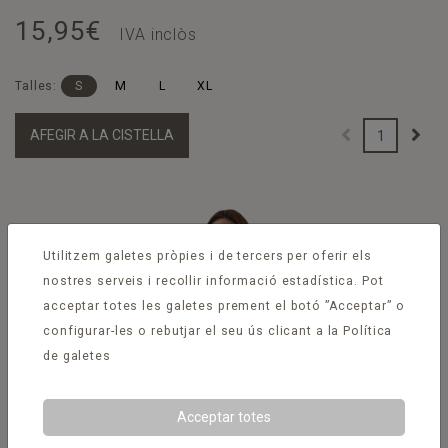
15,95€
IVA inclòs
Talles:
S
M
L
XL
AFEGIR A LA CISTELLA
Utilitzem galetes pròpies i de tercers per oferir els
nostres serveis i recollir informació estadística. Pot
acceptar totes les galetes prement el botó ”Acceptar” o
configurar-les o rebutjar el seu ús clicant a la
Política
de galetes
Acceptar totes